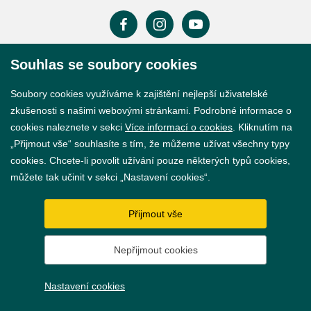
Souhlas se soubory cookies
Prohlášení o přístupnosti
Soubory cookies využíváme k zajištění nejlepší uživatelské
GDPR
zkušenosti s našimi webovými stránkami. Podrobné informace o
Nastavení cookies
cookies naleznete v sekci
Více informací o cookies
. Kliknutím na
„Přijmout vše“ souhlasíte s tím, že můžeme užívat všechny typy
Vytvořil
webProgress
cookies. Chcete-li povolit užívání pouze některých typů cookies,
můžete tak učinit v sekci „Nastavení cookies“.
Přijmout vše
Nepřijmout cookies
Nastavení cookies