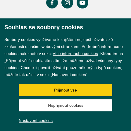
Prohlášení o přístupnosti
Souhlas se soubory cookies
GDPR
Soubory cookies využíváme k zajištění nejlepší uživatelské
Nastavení cookies
zkušenosti s našimi webovými stránkami. Podrobné informace o
cookies naleznete v sekci
Více informací o cookies
. Kliknutím na
Vytvořil
webProgress
„Přijmout vše“ souhlasíte s tím, že můžeme užívat všechny typy
cookies. Chcete-li povolit užívání pouze některých typů cookies,
můžete tak učinit v sekci „Nastavení cookies“.
Přijmout vše
Nepřijmout cookies
Nastavení cookies