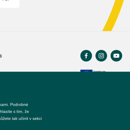
s
nkami. Podrobné
hlasíte s tím, že
žete tak učinit v sekci