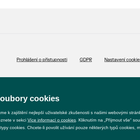
Prohlášení o přístupnosti
GDPR
Nastavení cookie
Vytvořil
webProgress
soubory cookies
me k zajištění nejlepší uživatelské zkušenosti s našimi webovými strá
eznete v sekci
Více informací o cookies
. Kliknutím na „Přijmout vše“ sou
py cookies. Chcete-li povolit užívání pouze některých typů cookies, mů