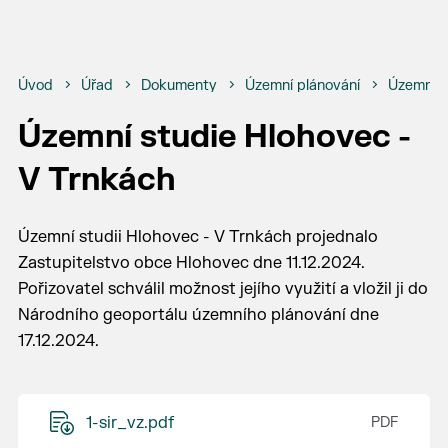
Úvod
Úřad
Dokumenty
Územní plánování
Územní p
Územní studie Hlohovec -
V Trnkách
Územní studii Hlohovec - V Trnkách projednalo
Zastupitelstvo obce Hlohovec dne 11.12.2024.
Pořizovatel schválil možnost jejího využití a vložil ji do
Národního geoportálu územního plánování dne
17.12.2024.
1-sir_vz.pdf