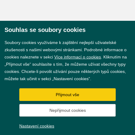
Souhlas se soubory cookies
© 2026 Město Břeclav
Soubory cookies využíváme k zajištění nejlepší uživatelské
zkušenosti s našimi webovými stránkami. Podrobné informace o
cookies naleznete v sekci
Více informací o cookies
. Kliknutím na
„Přijmout vše“ souhlasíte s tím, že můžeme užívat všechny typy
cookies. Chcete-li povolit užívání pouze některých typů cookies,
Prohlášení o přístupnosti
můžete tak učinit v sekci „Nastavení cookies“.
GDPR
Přijmout vše
Nastavení cookies
Nepřijmout cookies
Vytvořil
webProgress
Nastavení cookies