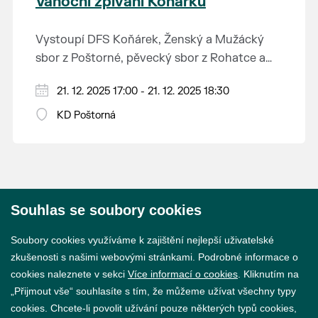
Vánoční zpívání Koňárků
okouzlit i vy. Výstava potrvá do března
příštího roku.
Vystoupí DFS Koňárek, Ženský a Mužácký
sbor z Poštorné, pěvecký sbor z Rohatce a
HARAFICA.
21. 12. 2025 17:00 - 21. 12. 2025 18:30
KD Poštorná
Souhlas se soubory cookies
© 2026 Město Břeclav
Soubory cookies využíváme k zajištění nejlepší uživatelské
zkušenosti s našimi webovými stránkami. Podrobné informace o
cookies naleznete v sekci
Více informací o cookies
. Kliknutím na
„Přijmout vše“ souhlasíte s tím, že můžeme užívat všechny typy
cookies. Chcete-li povolit užívání pouze některých typů cookies,