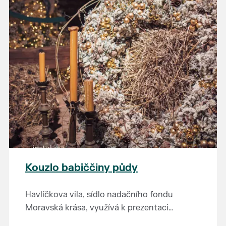
Kouzlo babiččiny půdy
Havlíčkova vila, sídlo nadačního fondu
Moravská krása, využívá k prezentaci
kulturního dědictví jihomoravského regionu