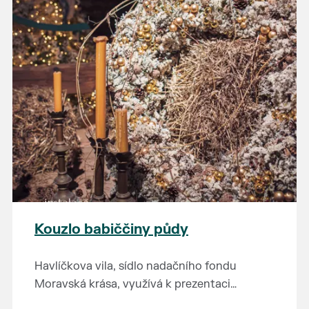
Kouzlo babiččiny půdy
Havlíčkova vila, sídlo nadačního fondu
Moravská krása, využívá k prezentaci
kulturního dědictví jihomoravského regionu