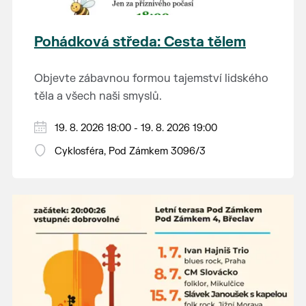
vozidel vyhrazena.
informací najdete
zde
.
nachází nejrozsáhlejší parkově upravená
krajina na světě, která je zapsána na Seznam
Pohádková středa: Cesta tělem
světového přírodního a kulturního dědictví
UNESCO.
Objevte zábavnou formou tajemství lidského
těla a všech naši smyslů.
Hraje se jen za příznivého počasí.
19. 8. 2026 18:00 - 19. 8. 2026 19:00
Vstupné dobrovolné.
Cyklosféra, Pod Zámkem 3096/3