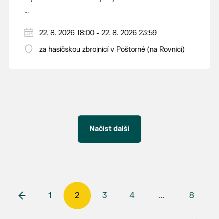
Čeká vás průřez historií kapely, zazní největší
22. 8. 2026 18:00 - 22. 8. 2026 23:59
hity z dob jejích začátků a na pódiu se znovu
představí i bývalí členové kapely GRAF, kteří
za hasičskou zbrojnicí v Poštorné (na Rovnici)
byli součástí její dlouholeté historie.
Vstup zdarma.
Načíst další
1
2
3
4
...
8