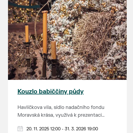
Kouzlo babiččiny půdy
Havlíčkova vila, sídlo nadačního fondu
Moravská krása, využívá k prezentaci
kulturního dědictví jihomoravského regionu
A když říkáme „na půdu vily,“ myslíme tím
20. 11. 2025 12:00 - 31. 3. 2026 19:00
opravdu každé volné místo. Nevěříte?