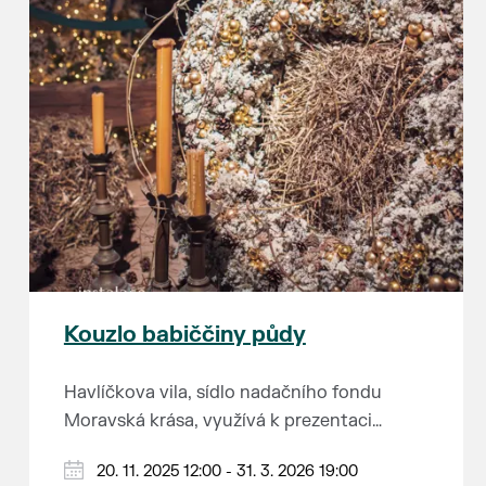
Kouzlo babiččiny půdy
Havlíčkova vila, sídlo nadačního fondu
Moravská krása, využívá k prezentaci
kulturního dědictví jihomoravského regionu
A když říkáme „na půdu vily,“ myslíme tím
20. 11. 2025 12:00 - 31. 3. 2026 19:00
opravdu každé volné místo. Nevěříte?