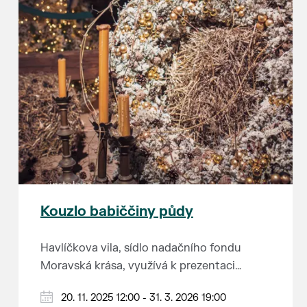
Kouzlo babiččiny půdy
Havlíčkova vila, sídlo nadačního fondu
Moravská krása, využívá k prezentaci
kulturního dědictví jihomoravského regionu
A když říkáme „na půdu vily,“ myslíme tím
20. 11. 2025 12:00 - 31. 3. 2026 19:00
opravdu každé volné místo. Nevěříte?