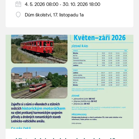
Děkujeme mladým umělcům za jejich úsilí,
4. 5. 2026 08:00 - 30. 10. 2026 18:00
vlastní příběh... o radosti, vidění, objevování
nápaditost, nadšení, rodičům za jejich
světa kolem.
Dům školství, 17. listopadu 1a
podporu.
Přejeme vám, ať vás výtvarná dílka potěší,
inspirují a překvapí svou upřímností.