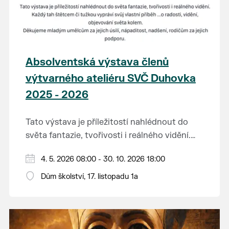
Absolventská výstava členů
výtvarného ateliéru SVČ Duhovka
2025 - 2026
Tato výstava je příležitostí nahlédnout do
světa fantazie, tvořivosti i reálného vidění.
Každý tah štětcem či tužkou vypráví svůj
Děkujeme mladým umělcům za jejich úsilí,
4. 5. 2026 08:00 - 30. 10. 2026 18:00
vlastní příběh... o radosti, vidění, objevování
nápaditost, nadšení, rodičům za jejich
světa kolem.
Dům školství, 17. listopadu 1a
podporu.
Přejeme vám, ať vás výtvarná dílka potěší,
inspirují a překvapí svou upřímností.