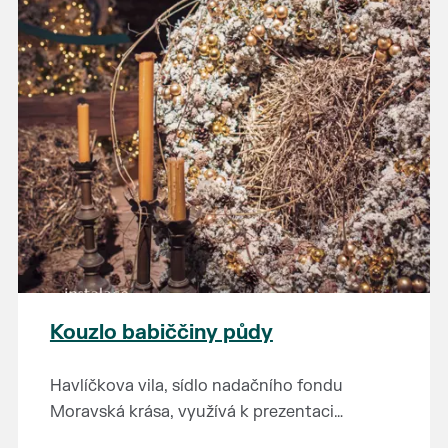
Kouzlo babiččiny půdy
Havlíčkova vila, sídlo nadačního fondu
Moravská krása, využívá k prezentaci
kulturního dědictví jihomoravského regionu