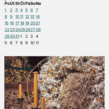
Po
Út
St
Čt
Pá
So
Ne
1
2
3
4
5
6
7
8
9
10
11
12
13
14
15
16
17
18
19
20
21
22
23
24
25
26
27
28
29
30
31
1
2
3
4
5
6
7
8
9
10
11