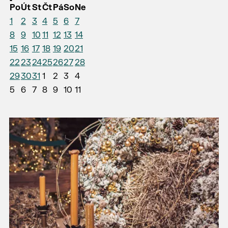
Po
Út
St
Čt
Pá
So
Ne
1
2
3
4
5
6
7
8
9
10
11
12
13
14
15
16
17
18
19
20
21
22
23
24
25
26
27
28
29
30
31
1
2
3
4
5
6
7
8
9
10
11