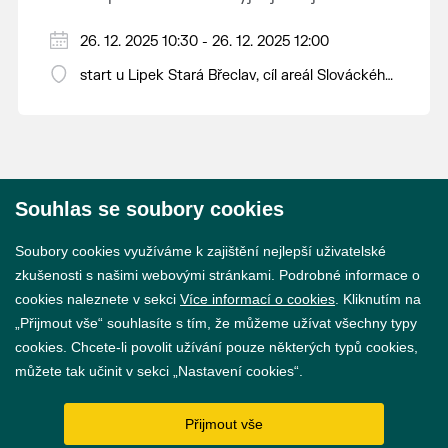
ročník.
Od 10:30 hodin závody otužilců na 100, 250,
26. 12. 2025 10:30 - 26. 12. 2025 12:00
500, 750 a 1000 metrů.
start u Lipek Stará Břeclav, cíl areál Slováckého
Start hlavního závodu v 11:30 hodin u Lipek
veslařského klubu Břeclav
ve Staré Břeclavi.
Cíl závodu v areálu Slováckého veslařského
klubu Břeclav.
Souhlas se soubory cookies
© 2026 Město Břeclav
Soubory cookies využíváme k zajištění nejlepší uživatelské
zkušenosti s našimi webovými stránkami. Podrobné informace o
cookies naleznete v sekci
Více informací o cookies
. Kliknutím na
„Přijmout vše“ souhlasíte s tím, že můžeme užívat všechny typy
cookies. Chcete-li povolit užívání pouze některých typů cookies,
Prohlášení o přístupnosti
můžete tak učinit v sekci „Nastavení cookies“.
GDPR
Přijmout vše
Nastavení cookies