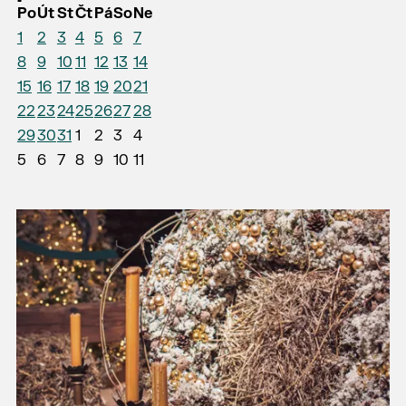
Po
Út
St
Čt
Pá
So
Ne
1
2
3
4
5
6
7
8
9
10
11
12
13
14
15
16
17
18
19
20
21
22
23
24
25
26
27
28
29
30
31
1
2
3
4
5
6
7
8
9
10
11