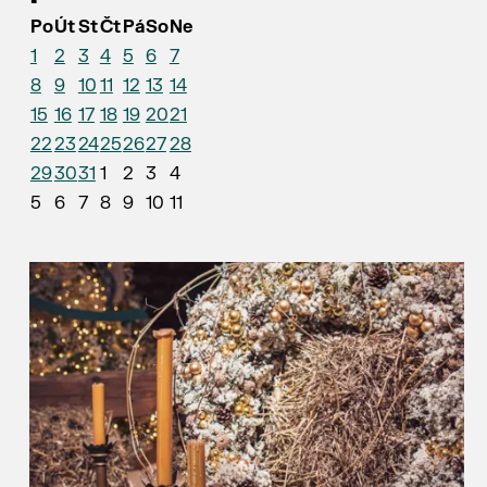
Po
Út
St
Čt
Pá
So
Ne
1
2
3
4
5
6
7
8
9
10
11
12
13
14
15
16
17
18
19
20
21
22
23
24
25
26
27
28
29
30
31
1
2
3
4
5
6
7
8
9
10
11