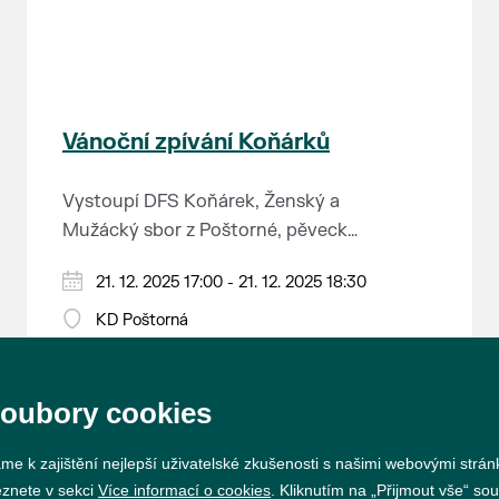
Vánoční zpívání Koňárků
Vystoupí DFS Koňárek, Ženský a
Mužácký sbor z Poštorné, pěvecký
sbor z Rohatce a HARAFICA.
21. 12. 2025 17:00 - 21. 12. 2025 18:30
KD Poštorná
soubory cookies
me k zajištění nejlepší uživatelské zkušenosti s našimi webovými strá
eznete v sekci
Více informací o cookies
. Kliknutím na „Přijmout vše“ sou