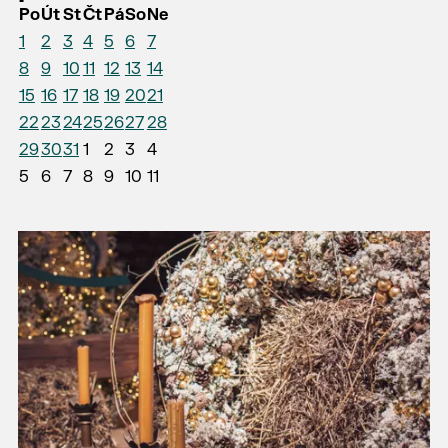
Po
Út
St
Čt
Pá
So
Ne
1
2
3
4
5
6
7
8
9
10
11
12
13
14
15
16
17
18
19
20
21
22
23
24
25
26
27
28
29
30
31
1
2
3
4
5
6
7
8
9
10
11