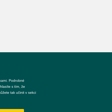
nkami. Podrobné
hlasíte s tím, že
žete tak učinit v sekci
s