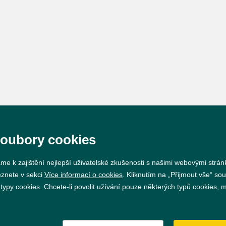
soubory cookies
me k zajištění nejlepší uživatelské zkušenosti s našimi webovými strá
eznete v sekci
Více informací o cookies
. Kliknutím na „Přijmout vše“ sou
py cookies. Chcete-li povolit užívání pouze některých typů cookies, mů
Prohlášení o přístupnosti
GDPR
Nastavení cookie