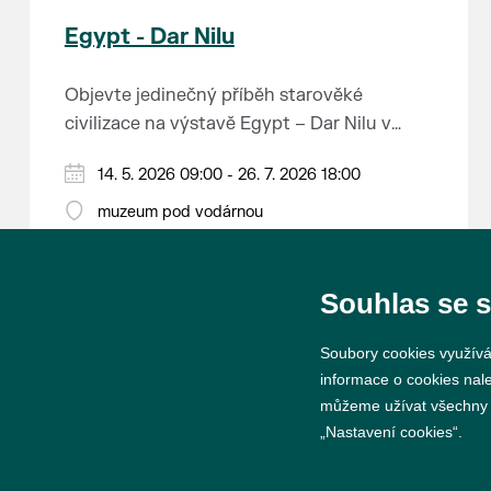
Egypt - Dar Nilu
Objevte jedinečný příběh starověké
civilizace na výstavě Egypt – Dar Nilu v
muzeu pod vodárnou v Břeclavi.
Výstava představuje umění starého Egypta,
14. 5. 2026 09:00 - 26. 7. 2026 18:00
autentickou hrobku se sarkofágem i
muzeum pod vodárnou
interaktivní prvky, které přibližují život na
Přijďte nahlédnout do světa, který formoval
březích Nilu. K vidění budou i exponáty ze
dějiny.
soukromé sbírky Jána Hertlíka, díky čemuž
Souhlas se 
výstava nabízí nevšední a autentický
Výstavu je možné navštívit od 14. 5. do 26.
pohled na tuto fascinující epochu.
Soubory cookies využívá
7. 2026 v muzeu pod vodárnou.
informace o cookies nal
můžeme užívat všechny ty
„Nastavení cookies“.
© 2026 Město Břeclav