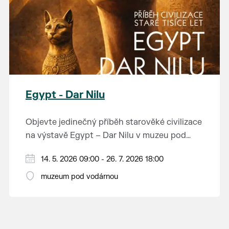
Egypt - Dar Nilu
Objevte jedinečný příběh starověké civilizace
na výstavě Egypt – Dar Nilu v muzeu pod
vodárnou v Břeclavi.
Výstava představuje umění starého Egypta,
14. 5. 2026 09:00 - 26. 7. 2026 18:00
autentickou hrobku se sarkofágem i
muzeum pod vodárnou
interaktivní prvky, které přibližují život na
Přijďte nahlédnout do světa, který formoval
březích Nilu. K vidění budou i exponáty ze
dějiny.
soukromé sbírky Jána Hertlíka, díky čemuž
výstava nabízí nevšední a autentický pohled