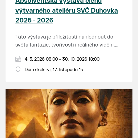
Absolventská výstava členů
výtvarného ateliéru SVČ Duhovka
2025 - 2026
Tato výstava je příležitostí nahlédnout do
světa fantazie, tvořivosti i reálného vidění.
Každý tah štětcem či tužkou vypráví svůj
Děkujeme mladým umělcům za jejich úsilí,
4. 5. 2026 08:00 - 30. 10. 2026 18:00
vlastní příběh... o radosti, vidění, objevování
nápaditost, nadšení, rodičům za jejich
světa kolem.
Dům školství, 17. listopadu 1a
podporu.
Přejeme vám, ať vás výtvarná dílka potěší,
inspirují a překvapí svou upřímností.