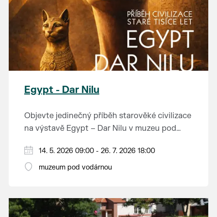
Egypt - Dar Nilu
Objevte jedinečný příběh starověké civilizace
na výstavě Egypt – Dar Nilu v muzeu pod
vodárnou v Břeclavi.
Výstava představuje umění starého Egypta,
14. 5. 2026 09:00 - 26. 7. 2026 18:00
autentickou hrobku se sarkofágem i
muzeum pod vodárnou
interaktivní prvky, které přibližují život na
Přijďte nahlédnout do světa, který formoval
březích Nilu. K vidění budou i exponáty ze
dějiny.
soukromé sbírky Jána Hertlíka, díky čemuž
výstava nabízí nevšední a autentický pohled