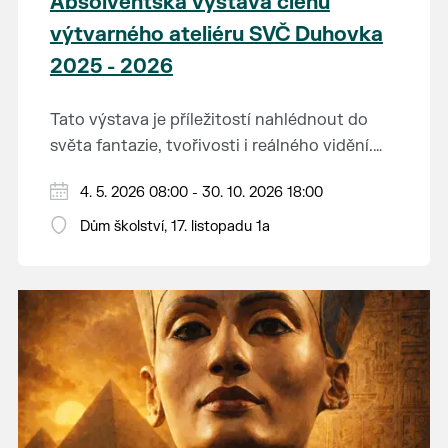
Absolventská výstava členů
výtvarného ateliéru SVČ Duhovka
2025 - 2026
Tato výstava je příležitostí nahlédnout do
světa fantazie, tvořivosti i reálného vidění.
Každý tah štětcem či tužkou vypráví svůj
Děkujeme mladým umělcům za jejich úsilí,
4. 5. 2026 08:00 - 30. 10. 2026 18:00
vlastní příběh... o radosti, vidění, objevování
nápaditost, nadšení, rodičům za jejich
světa kolem.
Dům školství, 17. listopadu 1a
podporu.
Přejeme vám, ať vás výtvarná dílka potěší,
inspirují a překvapí svou upřímností.