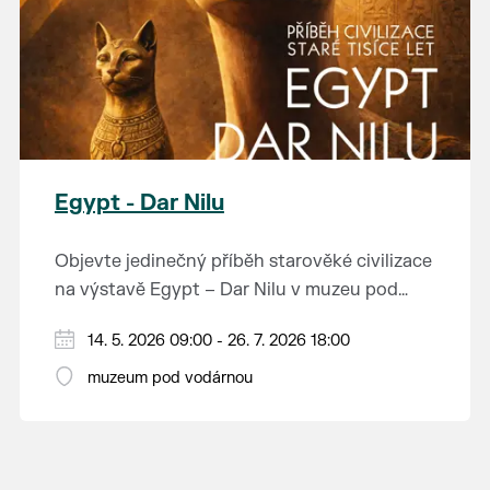
Egypt - Dar Nilu
Objevte jedinečný příběh starověké civilizace
na výstavě Egypt – Dar Nilu v muzeu pod
vodárnou v Břeclavi.
Výstava představuje umění starého Egypta,
14. 5. 2026 09:00 - 26. 7. 2026 18:00
autentickou hrobku se sarkofágem i
muzeum pod vodárnou
interaktivní prvky, které přibližují život na
Přijďte nahlédnout do světa, který formoval
březích Nilu. K vidění budou i exponáty ze
dějiny.
soukromé sbírky Jána Hertlíka, díky čemuž
výstava nabízí nevšední a autentický pohled