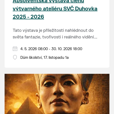
Absolventská výstava členů
výtvarného ateliéru SVČ Duhovka
2025 - 2026
Tato výstava je příležitostí nahlédnout do
světa fantazie, tvořivosti i reálného vidění.
Každý tah štětcem či tužkou vypráví svůj
Děkujeme mladým umělcům za jejich úsilí,
4. 5. 2026 08:00 - 30. 10. 2026 18:00
vlastní příběh... o radosti, vidění, objevování
nápaditost, nadšení, rodičům za jejich
světa kolem.
Dům školství, 17. listopadu 1a
podporu.
Přejeme vám, ať vás výtvarná dílka potěší,
inspirují a překvapí svou upřímností.