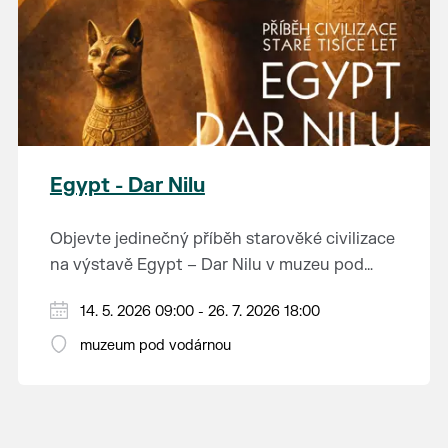
Egypt - Dar Nilu
Objevte jedinečný příběh starověké civilizace
na výstavě Egypt – Dar Nilu v muzeu pod
vodárnou v Břeclavi.
Výstava představuje umění starého Egypta,
14. 5. 2026 09:00 - 26. 7. 2026 18:00
autentickou hrobku se sarkofágem i
muzeum pod vodárnou
interaktivní prvky, které přibližují život na
Přijďte nahlédnout do světa, který formoval
březích Nilu. K vidění budou i exponáty ze
dějiny.
soukromé sbírky Jána Hertlíka, díky čemuž
výstava nabízí nevšední a autentický pohled