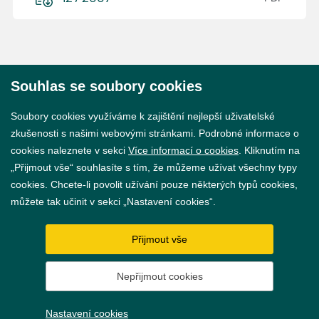
Souhlas se soubory cookies
© 2026 Město Břeclav
Soubory cookies využíváme k zajištění nejlepší uživatelské
zkušenosti s našimi webovými stránkami. Podrobné informace o
cookies naleznete v sekci
Více informací o cookies
. Kliknutím na
„Přijmout vše“ souhlasíte s tím, že můžeme užívat všechny typy
cookies. Chcete-li povolit užívání pouze některých typů cookies,
Prohlášení o přístupnosti
můžete tak učinit v sekci „Nastavení cookies“.
GDPR
Přijmout vše
Nastavení cookies
Nepřijmout cookies
Vytvořil
webProgress
Nastavení cookies