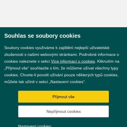
Souhlas se soubory cookies
© 2026 Město Břeclav
Soubory cookies využíváme k zajištění nejlepší uživatelské
zkušenosti s našimi webovými stránkami. Podrobné informace o
cookies naleznete v sekci
Více informací o cookies
. Kliknutím na
„Přijmout vše“ souhlasíte s tím, že můžeme užívat všechny typy
cookies. Chcete-li povolit užívání pouze některých typů cookies,
Prohlášení o přístupnosti
můžete tak učinit v sekci „Nastavení cookies“.
GDPR
Přijmout vše
Nastavení cookies
Nepřijmout cookies
Vytvořil
webProgress
Nastavení cookies