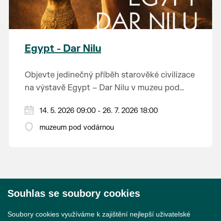
Egypt - Dar Nilu
Objevte jedinečný příběh starověké civilizace
na výstavě Egypt – Dar Nilu v muzeu pod
vodárnou v Břeclavi.
Výstava představuje umění starého Egypta,
14. 5. 2026 09:00 - 26. 7. 2026 18:00
autentickou hrobku se sarkofágem i
muzeum pod vodárnou
interaktivní prvky, které přibližují život na
Přijďte nahlédnout do světa, který formoval
březích Nilu. K vidění budou i exponáty ze
dějiny.
soukromé sbírky Jána Hertlíka, díky čemuž
výstava nabízí nevšední a autentický pohled
Výstavu je možné navštívit od 14. 5. do 26. 7.
na tuto fascinující epochu.
Souhlas se soubory cookies
2026 v muzeu pod vodárnou.
© 2026 Město Břeclav
Soubory cookies využíváme k zajištění nejlepší uživatelské