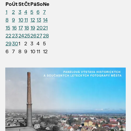
Po
Út
St
Čt
Pá
So
Ne
1
2
3
4
5
6
7
8
9
10
11
12
13
14
15
16
17
18
19
20
21
22
23
24
25
26
27
28
29
30
1
2
3
4
5
6
7
8
9
10
11
12