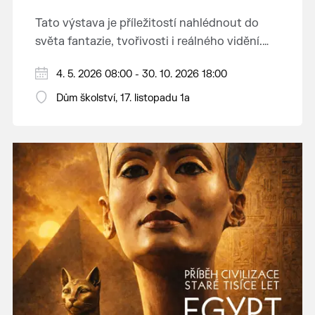
Tato výstava je příležitostí nahlédnout do
světa fantazie, tvořivosti i reálného vidění.
Každý tah štětcem či tužkou vypráví svůj
Děkujeme mladým umělcům za jejich úsilí,
4. 5. 2026 08:00 - 30. 10. 2026 18:00
vlastní příběh... o radosti, vidění, objevování
nápaditost, nadšení, rodičům za jejich
světa kolem.
Dům školství, 17. listopadu 1a
podporu.
Přejeme vám, ať vás výtvarná dílka potěší,
inspirují a překvapí svou upřímností.