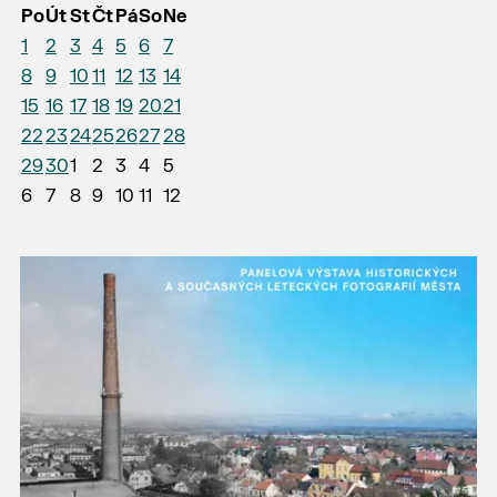
Po
Út
St
Čt
Pá
So
Ne
1
2
3
4
5
6
7
8
9
10
11
12
13
14
15
16
17
18
19
20
21
22
23
24
25
26
27
28
29
30
1
2
3
4
5
6
7
8
9
10
11
12