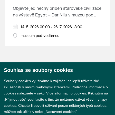
Objevte jedinečný příběh starověké civilizace
na výstavě Egypt – Dar Nilu v muzeu pod
vodárnou v Břeclavi.
Výstava představuje umění starého Egypta,
14. 5. 2026 09:00 - 26. 7. 2026 18:00
autentickou hrobku se sarkofágem i
muzeum pod vodárnou
interaktivní prvky, které přibližují život na
Přijďte nahlédnout do světa, který formoval
březích Nilu. K vidění budou i exponáty ze
dějiny.
soukromé sbírky Jána Hertlíka, díky čemuž
výstava nabízí nevšední a autentický pohled
Výstavu je možné navštívit od 14. 5. do 26. 7.
na tuto fascinující epochu.
Souhlas se soubory cookies
2026 v muzeu pod vodárnou.
© 2026 Město Břeclav
Soubory cookies využíváme k zajištění nejlepší uživatelské
zkušenosti s našimi webovými stránkami. Podrobné informace o
cookies naleznete v sekci
Více informací o cookies
. Kliknutím na
„Přijmout vše“ souhlasíte s tím, že můžeme užívat všechny typy
cookies. Chcete-li povolit užívání pouze některých typů cookies,
Prohlášení o přístupnosti
můžete tak učinit v sekci „Nastavení cookies“.