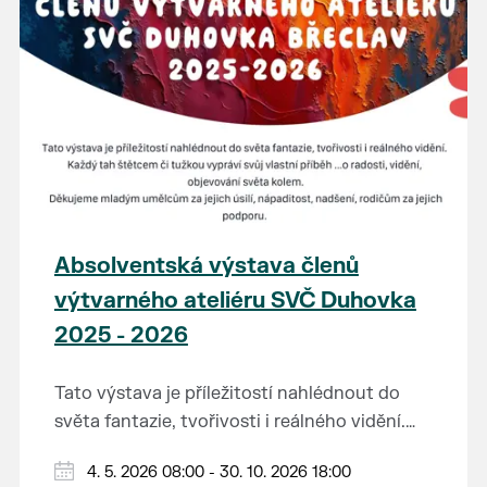
Absolventská výstava členů
výtvarného ateliéru SVČ Duhovka
2025 - 2026
Tato výstava je příležitostí nahlédnout do
světa fantazie, tvořivosti i reálného vidění.
Každý tah štětcem či tužkou vypráví svůj
Děkujeme mladým umělcům za jejich úsilí,
4. 5. 2026 08:00 - 30. 10. 2026 18:00
vlastní příběh... o radosti, vidění, objevování