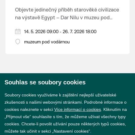
Objevte jedinečný příběh starověké civilizace
na výstavě Egypt – Dar Nilu v muzeu pod
vodárnou v Břeclavi.
Výstava představuje umění starého Egypta,
14. 5. 2026 09:00 - 26. 7. 2026 18:00
autentickou hrobku se sarkofágem i
muzeum pod vodárnou
interaktivní prvky, které přibližují život na
Přijďte nahlédnout do světa, který formoval
březích Nilu. K vidění budou i exponáty ze
dějiny.
soukromé sbírky Jána Hertlíka, díky čemuž
výstava nabízí nevšední a autentický pohled
Výstavu je možné navštívit od 14. 5. do 26. 7.
na tuto fascinující epochu.
Souhlas se soubory cookies
2026 v muzeu pod vodárnou.
© 2026 Město Břeclav
Soubory cookies využíváme k zajištění nejlepší uživatelské
zkušenosti s našimi webovými stránkami. Podrobné informace o
cookies naleznete v sekci
Více informací o cookies
. Kliknutím na
„Přijmout vše“ souhlasíte s tím, že můžeme užívat všechny typy
cookies. Chcete-li povolit užívání pouze některých typů cookies,
Prohlášení o přístupnosti
můžete tak učinit v sekci „Nastavení cookies“.