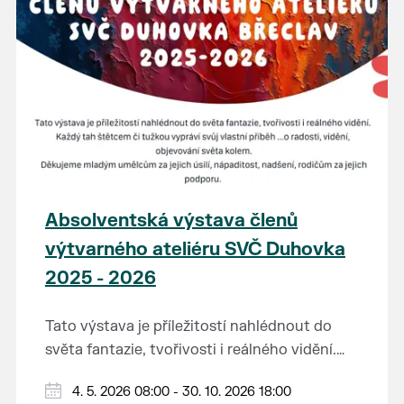
Absolventská výstava členů
výtvarného ateliéru SVČ Duhovka
2025 - 2026
Tato výstava je příležitostí nahlédnout do
světa fantazie, tvořivosti i reálného vidění.
Každý tah štětcem či tužkou vypráví svůj
Děkujeme mladým umělcům za jejich úsilí,
4. 5. 2026 08:00 - 30. 10. 2026 18:00
vlastní příběh... o radosti, vidění, objevování