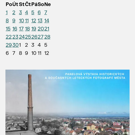
Po
Út
St
Čt
Pá
So
Ne
1
2
3
4
5
6
7
8
9
10
11
12
13
14
15
16
17
18
19
20
21
22
23
24
25
26
27
28
29
30
1
2
3
4
5
6
7
8
9
10
11
12