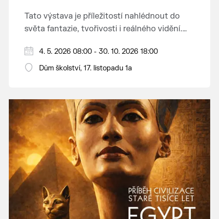
Tato výstava je příležitostí nahlédnout do
světa fantazie, tvořivosti i reálného vidění.
Každý tah štětcem či tužkou vypráví svůj
Děkujeme mladým umělcům za jejich úsilí,
4. 5. 2026 08:00 - 30. 10. 2026 18:00
vlastní příběh... o radosti, vidění, objevování
nápaditost, nadšení, rodičům za jejich
světa kolem.
Dům školství, 17. listopadu 1a
podporu.
Přejeme vám, ať vás výtvarná dílka potěší,
inspirují a překvapí svou upřímností.