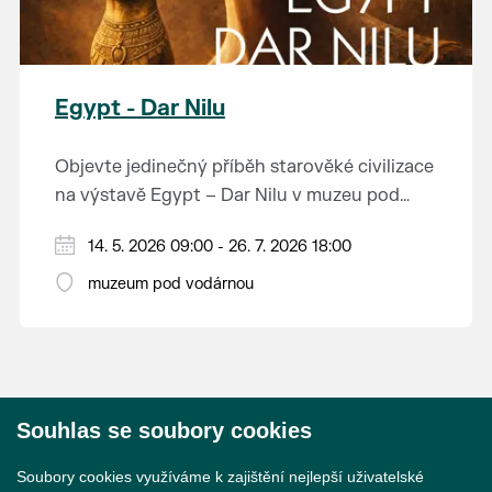
Egypt - Dar Nilu
Objevte jedinečný příběh starověké civilizace
na výstavě Egypt – Dar Nilu v muzeu pod
vodárnou v Břeclavi.
Výstava představuje umění starého Egypta,
14. 5. 2026 09:00 - 26. 7. 2026 18:00
autentickou hrobku se sarkofágem i
muzeum pod vodárnou
interaktivní prvky, které přibližují život na
Přijďte nahlédnout do světa, který formoval
březích Nilu. K vidění budou i exponáty ze
dějiny.
soukromé sbírky Jána Hertlíka, díky čemuž
výstava nabízí nevšední a autentický pohled
Výstavu je možné navštívit od 14. 5. do 26. 7.
na tuto fascinující epochu.
Souhlas se soubory cookies
2026 v muzeu pod vodárnou.
© 2026 Město Břeclav
Soubory cookies využíváme k zajištění nejlepší uživatelské