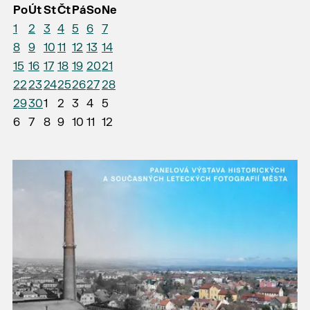
Po
Út
St
Čt
Pá
So
Ne
1
2
3
4
5
6
7
8
9
10
11
12
13
14
15
16
17
18
19
20
21
22
23
24
25
26
27
28
29
30
1
2
3
4
5
6
7
8
9
10
11
12