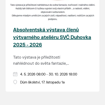
Absolventská výstava členů
výtvarného ateliéru SVČ Duhovka
2025 - 2026
Tato výstava je příležitostí
nahlédnout do světa fantazie,
tvořivosti i reálného vidění. Každý
Děkujeme mladým umělcům za
4. 5. 2026 08:00 - 30. 10. 2026 18:00
tah štětcem či tužkou vypráví svůj
jejich úsilí, nápaditost, nadšení,
vlastní příběh... o radosti, vidění,
Dům školství, 17. listopadu 1a
rodičům za jejich podporu.
objevování světa kolem.
Přejeme vám, ať vás výtvarná dílka
potěší, inspirují a překvapí svou
upřímností.