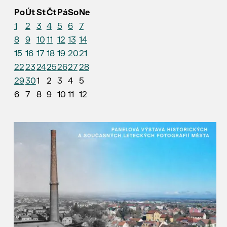
Po
Út
St
Čt
Pá
So
Ne
1
2
3
4
5
6
7
8
9
10
11
12
13
14
15
16
17
18
19
20
21
22
23
24
25
26
27
28
29
30
1
2
3
4
5
6
7
8
9
10
11
12