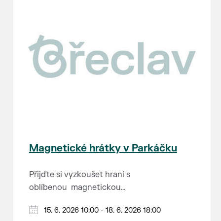
Magnetické hrátky v Parkáčku
Přijďte si vyzkoušet hraní s
oblíbenou magnetickou
stavebnicí (převážně značky
Můžete vyzkoušet i super
15. 6. 2026 10:00 - 18. 6. 2026 18:00
Connetix) a další doplňky.