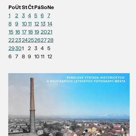
Po
Út
St
Čt
Pá
So
Ne
1
2
3
4
5
6
7
8
9
10
11
12
13
14
15
16
17
18
19
20
21
22
23
24
25
26
27
28
29
30
1
2
3
4
5
6
7
8
9
10
11
12