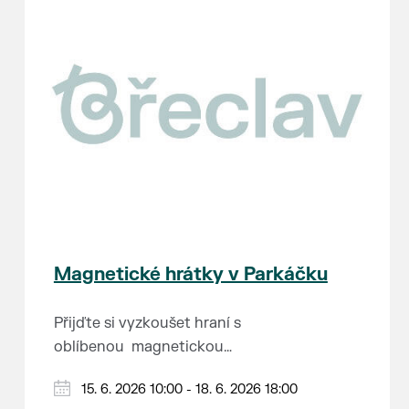
Magnetické hrátky v Parkáčku
Přijďte si vyzkoušet hraní s
oblíbenou magnetickou
stavebnicí (převážně značky
Můžete vyzkoušet i super
15. 6. 2026 10:00 - 18. 6. 2026 18:00
Connetix) a další doplňky.