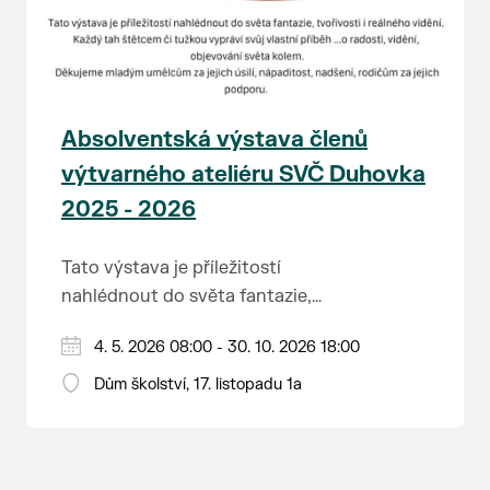
Absolventská výstava členů
výtvarného ateliéru SVČ Duhovka
2025 - 2026
Tato výstava je příležitostí
nahlédnout do světa fantazie,
tvořivosti i reálného vidění. Každý
Děkujeme mladým umělcům za
4. 5. 2026 08:00 - 30. 10. 2026 18:00
tah štětcem či tužkou vypráví svůj
jejich úsilí, nápaditost, nadšení,
vlastní příběh... o radosti, vidění,
Dům školství, 17. listopadu 1a
rodičům za jejich podporu.
objevování světa kolem.
Přejeme vám, ať vás výtvarná dílka
potěší, inspirují a překvapí svou
upřímností.