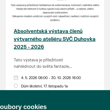
Absolventská výstava členů
výtvarného ateliéru SVČ Duhovka
2025 - 2026
Tato výstava je příležitostí
nahlédnout do světa fantazie,
tvořivosti i reálného vidění. Každý
Děkujeme mladým umělcům za
4. 5. 2026 08:00 - 30. 10. 2026 18:00
tah štětcem či tužkou vypráví svůj
jejich úsilí, nápaditost, nadšení,
vlastní příběh... o radosti, vidění,
Dům školství, 17. listopadu 1a
rodičům za jejich podporu.
objevování světa kolem.
Přejeme vám, ať vás výtvarná dílka
potěší, inspirují a překvapí svou
soubory cookies
upřímností.