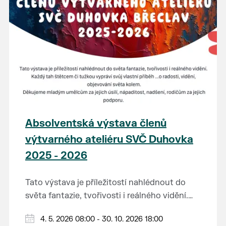
Absolventská výstava členů
výtvarného ateliéru SVČ Duhovka
2025 - 2026
Tato výstava je příležitostí nahlédnout do
světa fantazie, tvořivosti i reálného vidění.
Každý tah štětcem či tužkou vypráví svůj
Děkujeme mladým umělcům za jejich úsilí,
4. 5. 2026 08:00 - 30. 10. 2026 18:00
vlastní příběh... o radosti, vidění, objevování