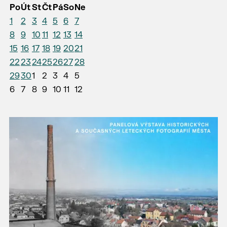
Po
Út
St
Čt
Pá
So
Ne
1
2
3
4
5
6
7
8
9
10
11
12
13
14
15
16
17
18
19
20
21
22
23
24
25
26
27
28
29
30
1
2
3
4
5
6
7
8
9
10
11
12