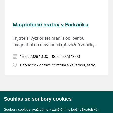
Magnetické hrátky v Parkáčku
Přijďte si vyzkoušet hraní s oblíbenou
magnetickou stavebnicí (převážně značky
Connetix) a další doplňky.
Můžete vyzkoušet i super vychytávku spolu s
15. 6. 2026 10:00 - 18. 6. 2026 18:00
LED panelem nebo chytání magnetických
Parkáček - dětské centrum s kavárnou, sady
knoflíků. Nebudou chybět ani lezoucí
28. října 16
V rámci vstupného do Parkáčku.
nanobrouci nebo magnetická autodráha a
kuličkovka.
Souhlas se soubory cookies
© 2026 Město Břeclav
Soubory cookies využíváme k zajištění nejlepší uživatelské