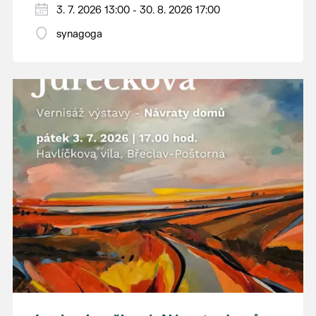
3. 7. 2026 13:00 - 30. 8. 2026 17:00
jižního Pomoraví. Jeho obrazy zachycují
místa, která možná dobře znáte z vlastních
synagoga
procházek, ale ukazují je v barvách a
náladách, kterých si často ani nevšimneme.