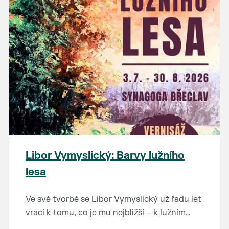
Výstavu je možné navštívit od 14. 5. do 26. 7.
na tuto fascinující epochu.
2026 v muzeu pod vodárnou.
Libor Vymyslický: Barvy lužního
lesa
Ve své tvorbě se Libor Vymyslický už řadu let
vrací k tomu, co je mu nejbližší – k lužním
lesům, starým dubům a jedinečné krajině