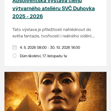
Absolventská výstava členů
výtvarného ateliéru SVČ Duhovka
2025 - 2026
Tato výstava je příležitostí nahlédnout do
světa fantazie, tvořivosti i reálného vidění.
Každý tah štětcem či tužkou vypráví svůj
Děkujeme mladým umělcům za jejich úsilí,
4. 5. 2026 08:00 - 30. 10. 2026 18:00
vlastní příběh... o radosti, vidění, objevování
nápaditost, nadšení, rodičům za jejich
světa kolem.
Dům školství, 17. listopadu 1a
podporu.
Přejeme vám, ať vás výtvarná dílka potěší,
inspirují a překvapí svou upřímností.