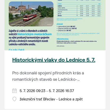
srdečně zváni!
letošní stárky - Elišku Merčákovou a Adrianu
Tož veselo v Poštorni!
Vaculíkovou
- od 16:30 hodin zábava na Rovnici
Historickými vlaky do Lednice 5. 7.
Pro dokonalé spojení přírodních krás a
romantických staveb se Lednicko-
valtickému areálu přezdívá Zahrada Evropy.
Od 1. května do 28. září vás o víkendech a
5. 7. 2026 09:23 - 5. 7. 2026 16:37
Na výlet do této malebné krajiny na jihu
svátcích mezi Břeclaví a Lednicí sveze
Moravy se vydejte stylově – historickým
železniční trať Břeclav - Lednice a zpět
historický motoráček z 50. let minulého
motorovým vlakem.
Tento historický motorový vůz odjíždí z