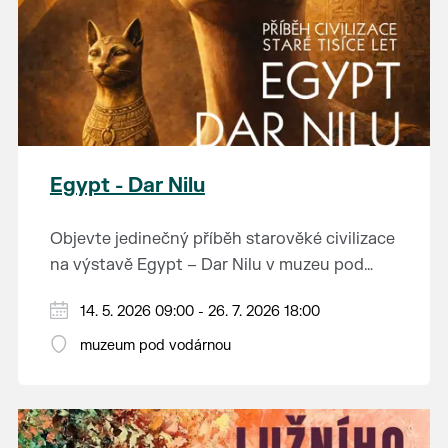
Egypt - Dar Nilu
Objevte jedinečný příběh starověké civilizace
na výstavě Egypt – Dar Nilu v muzeu pod
vodárnou v Břeclavi.
Výstava představuje umění starého Egypta,
14. 5. 2026 09:00 - 26. 7. 2026 18:00
autentickou hrobku se sarkofágem i
muzeum pod vodárnou
interaktivní prvky, které přibližují život na
Přijďte nahlédnout do světa, který formoval
březích Nilu. K vidění budou i exponáty ze
dějiny.
soukromé sbírky Jána Hertlíka, díky čemuž
výstava nabízí nevšední a autentický pohled