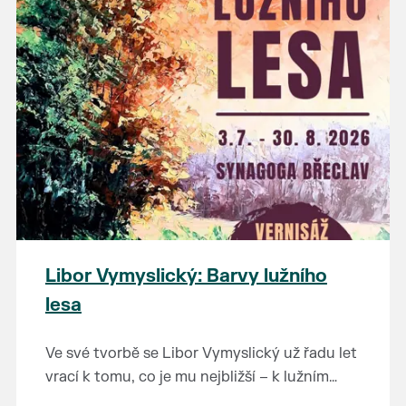
Výstavu je možné navštívit od 14. 5. do 26. 7.
na tuto fascinující epochu.
2026 v muzeu pod vodárnou.
Libor Vymyslický: Barvy lužního
lesa
Ve své tvorbě se Libor Vymyslický už řadu let
vrací k tomu, co je mu nejbližší – k lužním
lesům, starým dubům a jedinečné krajině