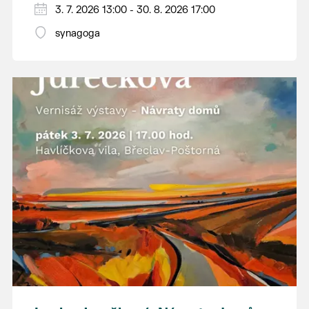
3. 7. 2026 13:00 - 30. 8. 2026 17:00
jižního Pomoraví. Jeho obrazy zachycují
místa, která možná dobře znáte z vlastních
synagoga
procházek, ale ukazují je v barvách a
náladách, kterých si často ani nevšimneme.