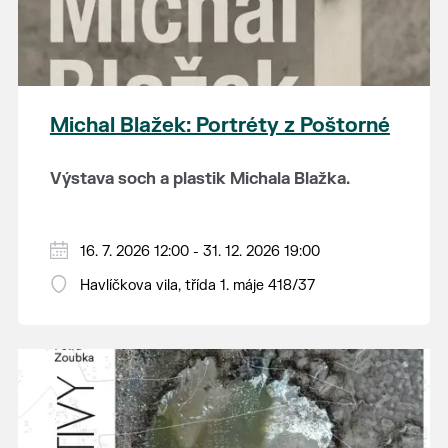
energii.
Michal Blažek: Portréty z Poštorné
Výstava soch a plastik Michala Blažka.
Vystavený soubor představuje výběr
osobností z oblasti hudby, filmu, politiky,
16. 7. 2026 12:00 - 31. 12. 2026 19:00
disentu, vědy, filozofie, sportu i autorova
Havlíčkova vila, třída 1. máje 418/37
Michal Blažek navíc své plastiky tvořil z
osobního života.
kameniny, která se pak vypalovala v
poštorenských keramických závodech, v
OTEVÍRACÍ DOBA:
čtvrtek a pátek od 12 do
pecích, které jsou spojené i se samotnou
19 hodin, sobota a neděle od 11 do 19 hodin.
Havlíčkovou vilou.