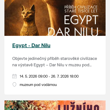
Egypt - Dar Nilu
Objevte jedinečný příběh starověké civilizace
na výstavě Egypt – Dar Nilu v muzeu pod
vodárnou v Břeclavi.
Výstava představuje umění starého Egypta,
14. 5. 2026 09:00 - 26. 7. 2026 18:00
autentickou hrobku se sarkofágem i
muzeum pod vodárnou
interaktivní prvky, které přibližují život na
Přijďte nahlédnout do světa, který formoval
březích Nilu. K vidění budou i exponáty ze
dějiny.
soukromé sbírky Jána Hertlíka, díky čemuž
výstava nabízí nevšední a autentický pohled