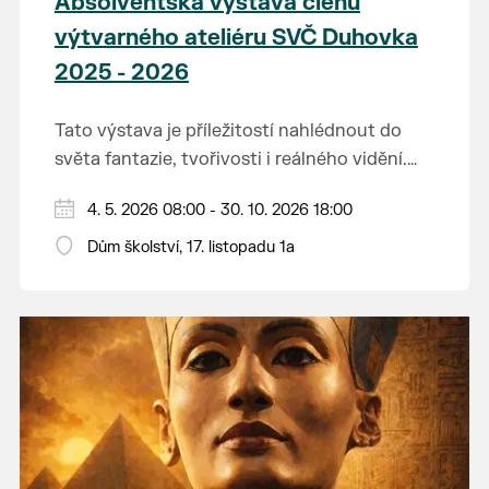
Absolventská výstava členů
výtvarného ateliéru SVČ Duhovka
2025 - 2026
Tato výstava je příležitostí nahlédnout do
světa fantazie, tvořivosti i reálného vidění.
Každý tah štětcem či tužkou vypráví svůj
Děkujeme mladým umělcům za jejich úsilí,
4. 5. 2026 08:00 - 30. 10. 2026 18:00
vlastní příběh... o radosti, vidění, objevování
nápaditost, nadšení, rodičům za jejich
světa kolem.
Dům školství, 17. listopadu 1a
podporu.
Přejeme vám, ať vás výtvarná dílka potěší,
inspirují a překvapí svou upřímností.