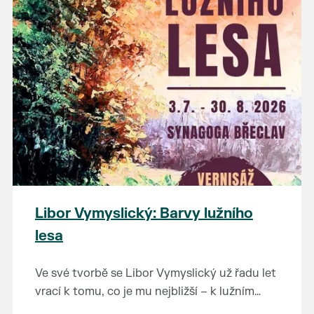
Výstavu je možné navštívit od 14. 5. do 26. 7.
na tuto fascinující epochu.
2026 v muzeu pod vodárnou.
Libor Vymyslický: Barvy lužního
lesa
Ve své tvorbě se Libor Vymyslický už řadu let
vrací k tomu, co je mu nejbližší – k lužním
lesům, starým dubům a jedinečné krajině