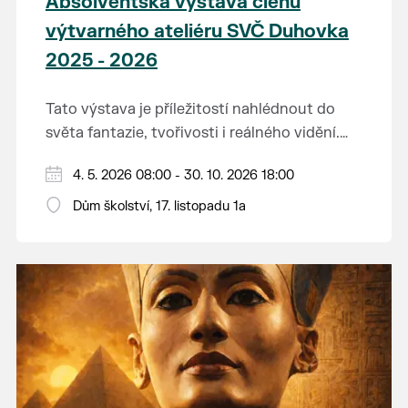
Absolventská výstava členů
výtvarného ateliéru SVČ Duhovka
2025 - 2026
Tato výstava je příležitostí nahlédnout do
světa fantazie, tvořivosti i reálného vidění.
Každý tah štětcem či tužkou vypráví svůj
Děkujeme mladým umělcům za jejich úsilí,
4. 5. 2026 08:00 - 30. 10. 2026 18:00
vlastní příběh... o radosti, vidění, objevování
nápaditost, nadšení, rodičům za jejich
světa kolem.
Dům školství, 17. listopadu 1a
podporu.
Přejeme vám, ať vás výtvarná dílka potěší,
inspirují a překvapí svou upřímností.