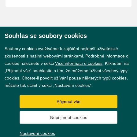
Souhlas se soubory cookies
© 2026 Město Břeclav
Soubory cookies využíváme k zajištění nejlepší uživatelské
zkušenosti s našimi webovými stránkami. Podrobné informace o
cookies naleznete v sekci
Více informací o cookies
. Kliknutím na
„Přijmout vše“ souhlasíte s tím, že můžeme užívat všechny typy
cookies. Chcete-li povolit užívání pouze některých typů cookies,
Prohlášení o přístupnosti
můžete tak učinit v sekci „Nastavení cookies“.
GDPR
Přijmout vše
Nastavení cookies
Nepřijmout cookies
Vytvořil
webProgress
Nastavení cookies