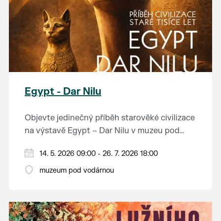
Egypt - Dar Nilu
Objevte jedinečný příběh starověké civilizace
na výstavě Egypt – Dar Nilu v muzeu pod
vodárnou v Břeclavi.
Výstava představuje umění starého Egypta,
14. 5. 2026 09:00 - 26. 7. 2026 18:00
autentickou hrobku se sarkofágem i
muzeum pod vodárnou
interaktivní prvky, které přibližují život na
Přijďte nahlédnout do světa, který formoval
březích Nilu. K vidění budou i exponáty ze
dějiny.
soukromé sbírky Jána Hertlíka, díky čemuž
výstava nabízí nevšední a autentický pohled