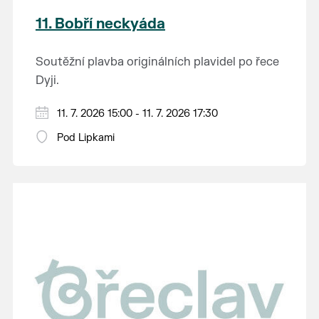
11. Bobří neckyáda
Soutěžní plavba originálních plavidel po řece
Dyji.
Registrace 13:00 - 14:30 hodin, start závodu
11. 7. 2026 15:00 - 11. 7. 2026 17:30
v 15:00 hodin.
Pod Lipkami