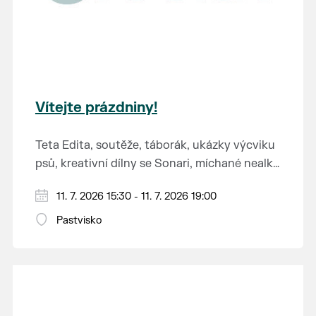
Vítejte prázdniny!
Teta Edita, soutěže, táborák, ukázky výcviku
psů, kreativní dílny se Sonari, míchané nealko
i alko drinky od Suny House, hasičská pěna,
Vstup zdarma.
11. 7. 2026 15:30 - 11. 7. 2026 19:00
hry, zábavná stezka.
Pastvisko