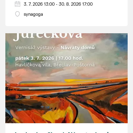
3. 7. 2026 13:00 - 30. 8. 2026 17:00
jižního Pomoraví. Jeho obrazy zachycují
místa, která možná dobře znáte z vlastních
synagoga
procházek, ale ukazují je v barvách a
náladách, kterých si často ani nevšimneme.