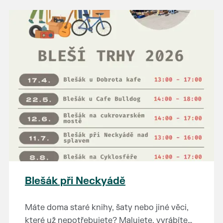
hlavně o zábavu s přáteli, případně o
ZDE
.
překonání nějaké osobní výzvy. Každý rok se
účastní kolem 100 závodníků, včetně štafet.
Blešák při Neckyádě
Máte doma staré knihy, šaty nebo jiné věci,
které už nepotřebujete? Malujete, vyrábíte