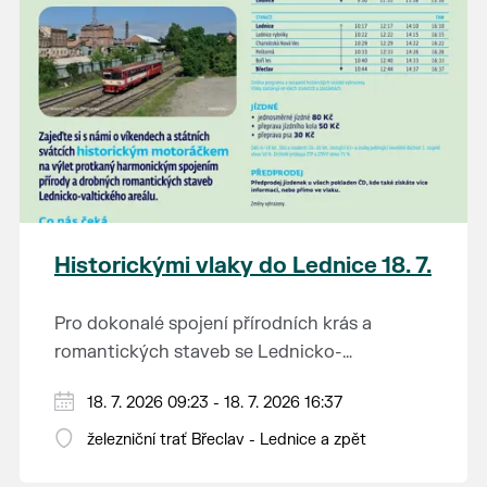
Historickými vlaky do Lednice 18. 7.
Pro dokonalé spojení přírodních krás a
romantických staveb se Lednicko-
valtickému areálu přezdívá Zahrada Evropy.
Od 1. května do 28. září vás o víkendech a
18. 7. 2026 09:23 - 18. 7. 2026 16:37
Na výlet do této malebné krajiny na jihu
svátcích mezi Břeclaví a Lednicí sveze
Moravy se vydejte stylově – historickým
železniční trať Břeclav - Lednice a zpět
historický motoráček z 50. let minulého
motorovým vlakem.
Tento historický motorový vůz odjíždí z