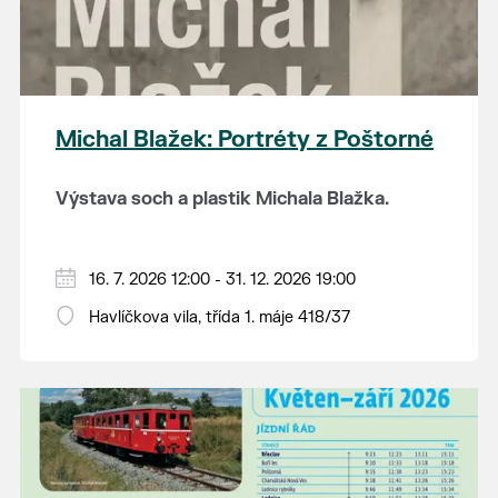
energii.
Michal Blažek: Portréty z Poštorné
Výstava soch a plastik Michala Blažka.
Vystavený soubor představuje výběr
osobností z oblasti hudby, filmu, politiky,
16. 7. 2026 12:00 - 31. 12. 2026 19:00
disentu, vědy, filozofie, sportu i autorova
Havlíčkova vila, třída 1. máje 418/37
Michal Blažek navíc své plastiky tvořil z
osobního života.
kameniny, která se pak vypalovala v
poštorenských keramických závodech, v
OTEVÍRACÍ DOBA:
čtvrtek a pátek od 12 do
pecích, které jsou spojené i se samotnou
19 hodin, sobota a neděle od 11 do 19 hodin.
Havlíčkovou vilou.