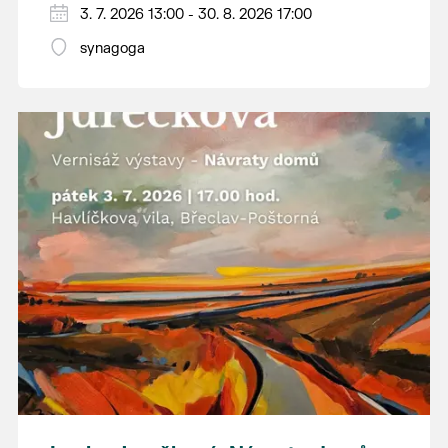
3. 7. 2026 13:00 - 30. 8. 2026 17:00
jižního Pomoraví. Jeho obrazy zachycují
místa, která možná dobře znáte z vlastních
synagoga
procházek, ale ukazují je v barvách a
náladách, kterých si často ani nevšimneme.