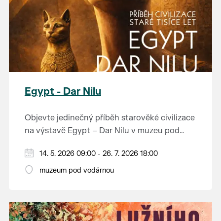
Egypt - Dar Nilu
Objevte jedinečný příběh starověké civilizace
na výstavě Egypt – Dar Nilu v muzeu pod
vodárnou v Břeclavi.
Výstava představuje umění starého Egypta,
14. 5. 2026 09:00 - 26. 7. 2026 18:00
autentickou hrobku se sarkofágem i
muzeum pod vodárnou
interaktivní prvky, které přibližují život na
Přijďte nahlédnout do světa, který formoval
březích Nilu. K vidění budou i exponáty ze
dějiny.
soukromé sbírky Jána Hertlíka, díky čemuž
výstava nabízí nevšední a autentický pohled