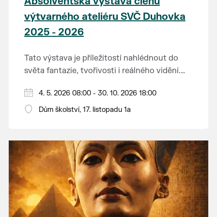
Absolventská výstava členů
výtvarného ateliéru SVČ Duhovka
2025 - 2026
Tato výstava je příležitostí nahlédnout do
světa fantazie, tvořivosti i reálného vidění.
Každý tah štětcem či tužkou vypráví svůj
Děkujeme mladým umělcům za jejich úsilí,
4. 5. 2026 08:00 - 30. 10. 2026 18:00
vlastní příběh... o radosti, vidění, objevování
nápaditost, nadšení, rodičům za jejich
světa kolem.
Dům školství, 17. listopadu 1a
podporu.
Přejeme vám, ať vás výtvarná dílka potěší,
inspirují a překvapí svou upřímností.