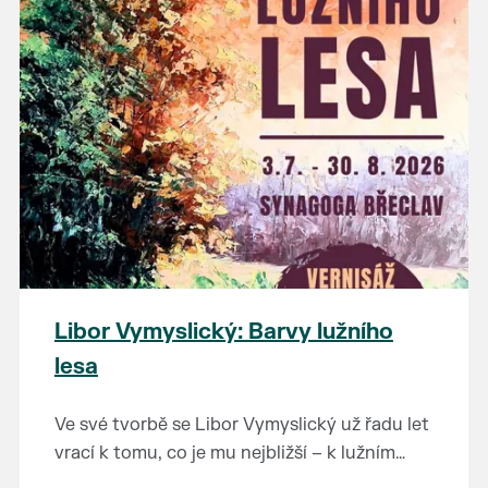
Výstavu je možné navštívit od 14. 5. do 26. 7.
na tuto fascinující epochu.
2026 v muzeu pod vodárnou.
Libor Vymyslický: Barvy lužního
lesa
Ve své tvorbě se Libor Vymyslický už řadu let
vrací k tomu, co je mu nejbližší – k lužním
lesům, starým dubům a jedinečné krajině