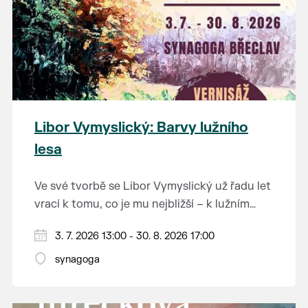
Libor Vymyslický: Barvy lužního
lesa
Ve své tvorbě se Libor Vymyslický už řadu let
vrací k tomu, co je mu nejbližší – k lužním
lesům, starým dubům a jedinečné krajině
3. 7. 2026 13:00 - 30. 8. 2026 17:00
jižního Pomoraví. Jeho obrazy zachycují
místa, která možná dobře znáte z vlastních
synagoga
procházek, ale ukazují je v barvách a
náladách, kterých si často ani nevšimneme.