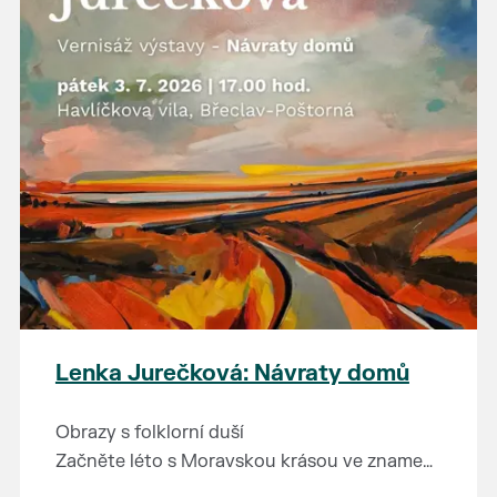
Lenka Jurečková: Návraty domů
Obrazy s folklorní duší
Začněte léto s Moravskou krásou ve znamení
nové výstavy obrazů Lenky Jurečkové.