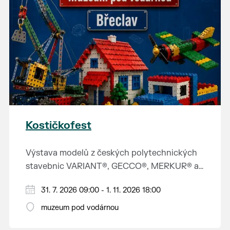
Kostičkofest
Výstava modelů z českých polytechnických
stavebnic VARIANT®, GECCO®, MERKUR® a
LI&NELI. Těšit se můžete na originální
31. 7. 2026 09:00 - 1. 11. 2026 18:00
konstrukce, exkluzivní novinky, inspirativní
modely i velkou herní zónu pro malé i velké
muzeum pod vodárnou
stavitele.