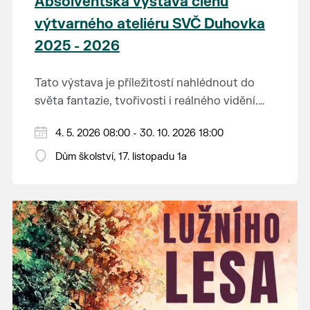
Absolventská výstava členů
výtvarného ateliéru SVČ Duhovka
2025 - 2026
Tato výstava je příležitostí nahlédnout do
světa fantazie, tvořivosti i reálného vidění.
Každý tah štětcem či tužkou vypráví svůj
Děkujeme mladým umělcům za jejich úsilí,
4. 5. 2026 08:00 - 30. 10. 2026 18:00
vlastní příběh... o radosti, vidění, objevování
nápaditost, nadšení, rodičům za jejich
světa kolem.
Dům školství, 17. listopadu 1a
podporu.
Přejeme vám, ať vás výtvarná dílka potěší,
inspirují a překvapí svou upřímností.