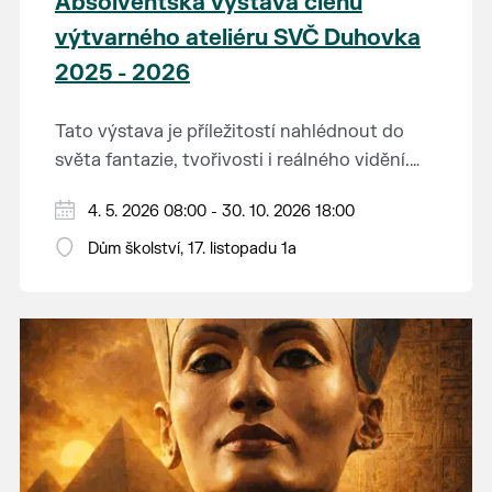
Absolventská výstava členů
výtvarného ateliéru SVČ Duhovka
2025 - 2026
Tato výstava je příležitostí nahlédnout do
světa fantazie, tvořivosti i reálného vidění.
Každý tah štětcem či tužkou vypráví svůj
Děkujeme mladým umělcům za jejich úsilí,
4. 5. 2026 08:00 - 30. 10. 2026 18:00
vlastní příběh... o radosti, vidění, objevování
nápaditost, nadšení, rodičům za jejich
světa kolem.
Dům školství, 17. listopadu 1a
podporu.
Přejeme vám, ať vás výtvarná dílka potěší,
inspirují a překvapí svou upřímností.