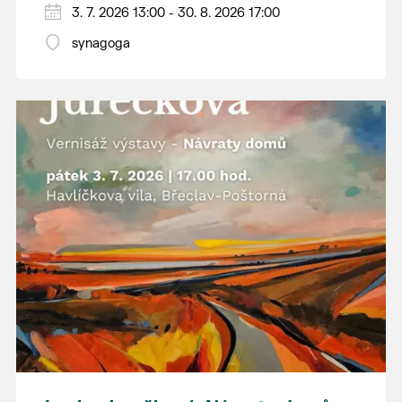
3. 7. 2026 13:00 - 30. 8. 2026 17:00
jižního Pomoraví. Jeho obrazy zachycují
místa, která možná dobře znáte z vlastních
synagoga
procházek, ale ukazují je v barvách a
náladách, kterých si často ani nevšimneme.