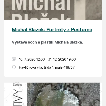
energii.
Michal Blažek: Portréty z Poštorné
Výstava soch a plastik Michala Blažka.
Vystavený soubor představuje výběr
osobností z oblasti hudby, filmu, politiky,
16. 7. 2026 12:00 - 31. 12. 2026 19:00
disentu, vědy, filozofie, sportu i autorova
Havlíčkova vila, třída 1. máje 418/37
Michal Blažek navíc své plastiky tvořil z
osobního života.
kameniny, která se pak vypalovala v
poštorenských keramických závodech, v
OTEVÍRACÍ DOBA:
čtvrtek a pátek od 12 do
pecích, které jsou spojené i se samotnou
19 hodin, sobota a neděle od 11 do 19 hodin.
Havlíčkovou vilou.