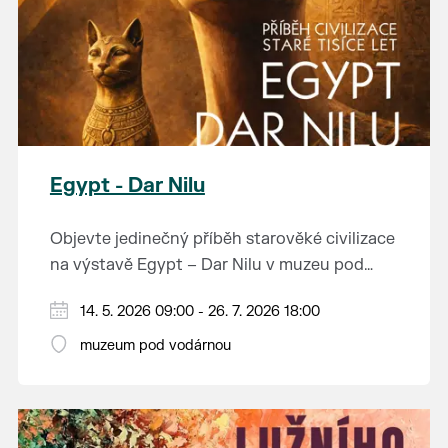
Egypt - Dar Nilu
Objevte jedinečný příběh starověké civilizace
na výstavě Egypt – Dar Nilu v muzeu pod
vodárnou v Břeclavi.
Výstava představuje umění starého Egypta,
14. 5. 2026 09:00 - 26. 7. 2026 18:00
autentickou hrobku se sarkofágem i
muzeum pod vodárnou
interaktivní prvky, které přibližují život na
Přijďte nahlédnout do světa, který formoval
březích Nilu. K vidění budou i exponáty ze
dějiny.
soukromé sbírky Jána Hertlíka, díky čemuž
výstava nabízí nevšední a autentický pohled