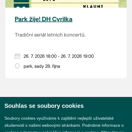
anglické novogotiky v Evropě. V jeho okolí se
vozidel vyhrazena.
informací najdete
zde
.
nachází nejrozsáhlejší parkově upravená
krajina na světě, která je zapsána na Seznam
Park žije! DH Cyrilka
světového přírodního a kulturního dědictví
UNESCO.
Tradiční seriál letních koncertů.
26. 7. 2026 18:00 - 26. 7. 2026 19:00
park, sady 28. října
Souhlas se soubory cookies
© 2026 Město Břeclav
Soubory cookies využíváme k zajištění nejlepší uživatelské
zkušenosti s našimi webovými stránkami. Podrobné informace o