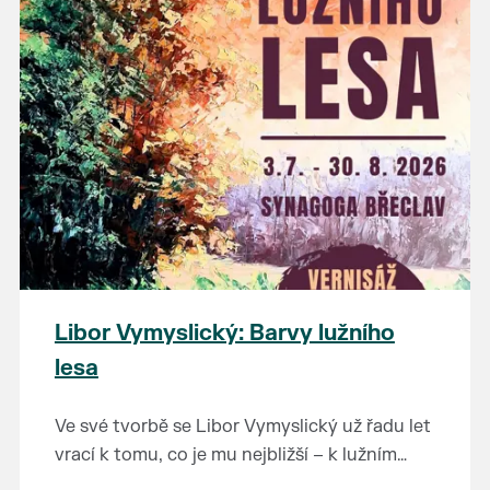
Výstavu je možné navštívit od 14. 5. do 26. 7.
na tuto fascinující epochu.
2026 v muzeu pod vodárnou.
Libor Vymyslický: Barvy lužního
lesa
Ve své tvorbě se Libor Vymyslický už řadu let
vrací k tomu, co je mu nejbližší – k lužním
lesům, starým dubům a jedinečné krajině