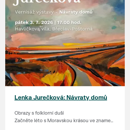
Lenka Jurečková: Návraty domů
Obrazy s folklorní duší
Začněte léto s Moravskou krásou ve znamení
nové výstavy obrazů Lenky Jurečkové.