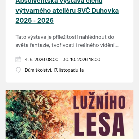
Absolventská výstava členů
výtvarného ateliéru SVČ Duhovka
2025 - 2026
Tato výstava je příležitostí nahlédnout do
světa fantazie, tvořivosti i reálného vidění.
Každý tah štětcem či tužkou vypráví svůj
Děkujeme mladým umělcům za jejich úsilí,
4. 5. 2026 08:00 - 30. 10. 2026 18:00
vlastní příběh... o radosti, vidění, objevování
nápaditost, nadšení, rodičům za jejich
světa kolem.
Dům školství, 17. listopadu 1a
podporu.
Přejeme vám, ať vás výtvarná dílka potěší,
inspirují a překvapí svou upřímností.