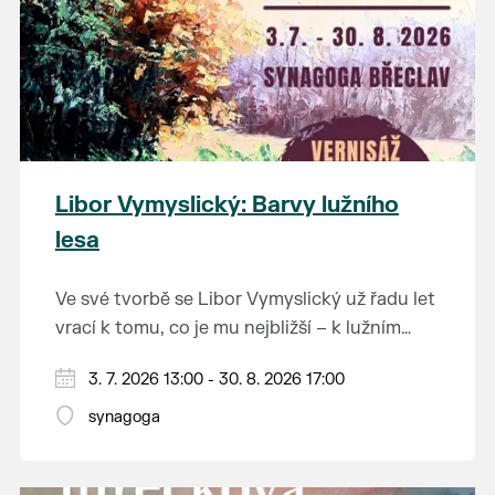
Libor Vymyslický: Barvy lužního
lesa
Ve své tvorbě se Libor Vymyslický už řadu let
vrací k tomu, co je mu nejbližší – k lužním
lesům, starým dubům a jedinečné krajině
3. 7. 2026 13:00 - 30. 8. 2026 17:00
jižního Pomoraví. Jeho obrazy zachycují
místa, která možná dobře znáte z vlastních
synagoga
procházek, ale ukazují je v barvách a
náladách, kterých si často ani nevšimneme.