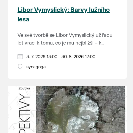
Libor Vymyslický: Barvy lužního
lesa
Ve své tvorbě se Libor Vymyslický už řadu
let vrací k tomu, co je mu nejbližší – k
lužním lesům, starým dubům a jedinečné
3. 7. 2026 13:00 - 30. 8. 2026 17:00
krajině jižního Pomoraví. Jeho obrazy
zachycují místa, která možná dobře znáte z
synagoga
vlastních procházek, ale ukazují je v
barvách a náladách, kterých si často ani
nevšimneme.