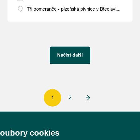
Sayko aka Spofforth
Tři pomeranče - plzeňská pivnice v Břeclavi,
Skill
nám. T. G. Masaryka 13
Radex
Načíst další
1
2
soubory cookies