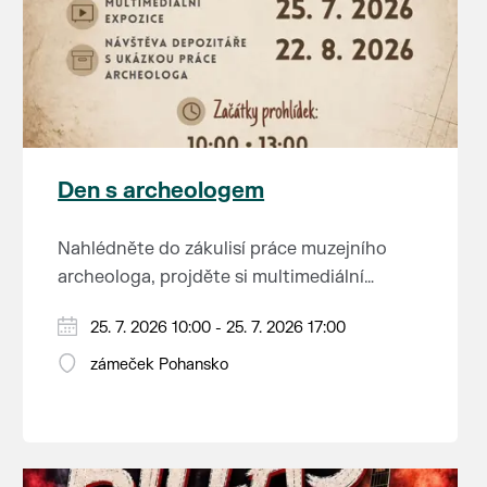
Den s archeologem
Nahlédněte do zákulisí práce muzejního
archeologa, projděte si multimediální
expozici a navštivte depozitář, kde uvidíte
Začátky prohlídek v 10:00, 13:00, 14:30 a
25. 7. 2026 10:00 - 25. 7. 2026 17:00
nejen cenné nálezy, ale také ukázky
16:00 hodin.
archeologické práce přímo v praxi.
zámeček Pohansko