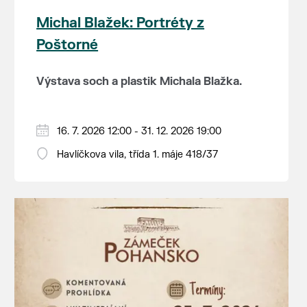
Michal Blažek: Portréty z
Poštorné
Výstava soch a plastik Michala Blažka.
Vystavený soubor představuje výběr
osobností z oblasti hudby, filmu, politiky,
16. 7. 2026 12:00 - 31. 12. 2026 19:00
disentu, vědy, filozofie, sportu i autorova
Havlíčkova vila, třída 1. máje 418/37
Michal Blažek navíc své plastiky tvořil z
osobního života.
kameniny, která se pak vypalovala v
poštorenských keramických závodech, v
OTEVÍRACÍ DOBA:
čtvrtek a pátek od 12 do
pecích, které jsou spojené i se samotnou
19 hodin, sobota a neděle od 11 do 19 hodin.
Havlíčkovou vilou.