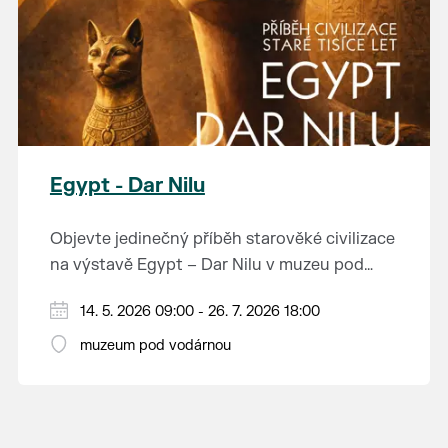
Egypt - Dar Nilu
Objevte jedinečný příběh starověké civilizace
na výstavě Egypt – Dar Nilu v muzeu pod
vodárnou v Břeclavi.
Výstava představuje umění starého Egypta,
14. 5. 2026 09:00 - 26. 7. 2026 18:00
autentickou hrobku se sarkofágem i
muzeum pod vodárnou
interaktivní prvky, které přibližují život na
Přijďte nahlédnout do světa, který formoval
březích Nilu. K vidění budou i exponáty ze
dějiny.
soukromé sbírky Jána Hertlíka, díky čemuž
výstava nabízí nevšední a autentický pohled