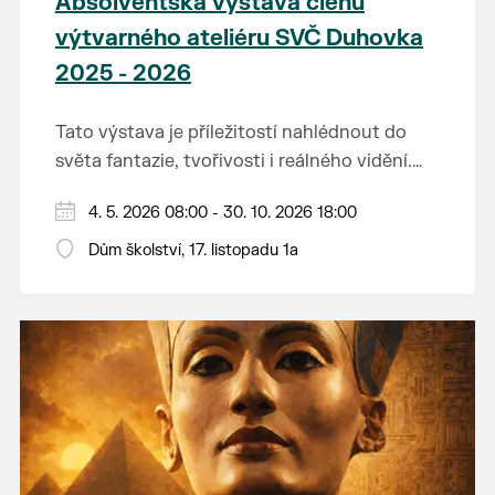
Absolventská výstava členů
výtvarného ateliéru SVČ Duhovka
2025 - 2026
Tato výstava je příležitostí nahlédnout do
světa fantazie, tvořivosti i reálného vidění.
Každý tah štětcem či tužkou vypráví svůj
Děkujeme mladým umělcům za jejich úsilí,
4. 5. 2026 08:00 - 30. 10. 2026 18:00
vlastní příběh... o radosti, vidění, objevování
nápaditost, nadšení, rodičům za jejich
světa kolem.
Dům školství, 17. listopadu 1a
podporu.
Přejeme vám, ať vás výtvarná dílka potěší,
inspirují a překvapí svou upřímností.