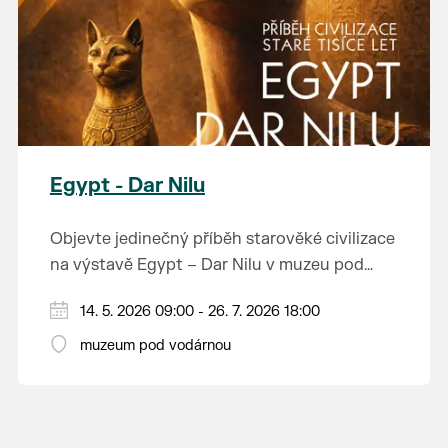
Egypt - Dar Nilu
Objevte jedinečný příběh starověké civilizace
na výstavě Egypt – Dar Nilu v muzeu pod
vodárnou v Břeclavi.
Výstava představuje umění starého Egypta,
14. 5. 2026 09:00 - 26. 7. 2026 18:00
autentickou hrobku se sarkofágem i
muzeum pod vodárnou
interaktivní prvky, které přibližují život na
Přijďte nahlédnout do světa, který formoval
březích Nilu. K vidění budou i exponáty ze
dějiny.
soukromé sbírky Jána Hertlíka, díky čemuž
výstava nabízí nevšední a autentický pohled