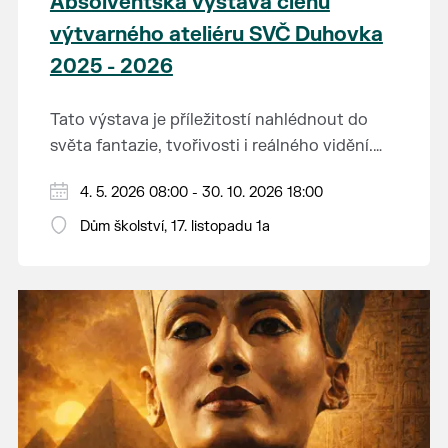
Absolventská výstava členů
výtvarného ateliéru SVČ Duhovka
2025 - 2026
Tato výstava je příležitostí nahlédnout do
světa fantazie, tvořivosti i reálného vidění.
Každý tah štětcem či tužkou vypráví svůj
Děkujeme mladým umělcům za jejich úsilí,
4. 5. 2026 08:00 - 30. 10. 2026 18:00
vlastní příběh... o radosti, vidění, objevování
nápaditost, nadšení, rodičům za jejich
světa kolem.
Dům školství, 17. listopadu 1a
podporu.
Přejeme vám, ať vás výtvarná dílka potěší,
inspirují a překvapí svou upřímností.