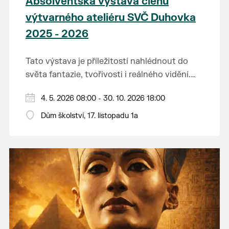
Absolventská výstava členů
výtvarného ateliéru SVČ Duhovka
2025 - 2026
Tato výstava je příležitostí nahlédnout do
světa fantazie, tvořivosti i reálného vidění.
Každý tah štětcem či tužkou vypráví svůj
Děkujeme mladým umělcům za jejich úsilí,
4. 5. 2026 08:00 - 30. 10. 2026 18:00
vlastní příběh... o radosti, vidění, objevování
nápaditost, nadšení, rodičům za jejich
světa kolem.
Dům školství, 17. listopadu 1a
podporu.
Přejeme vám, ať vás výtvarná dílka potěší,
inspirují a překvapí svou upřímností.