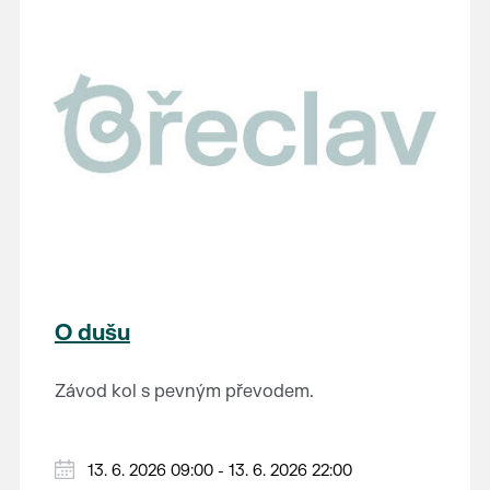
Výstavu je možné navštívit od 14. 5. do 26. 7.
na tuto fascinující epochu.
2026 v muzeu pod vodárnou.
O dušu
Závod kol s pevným převodem.
Prezence v 09:00 hodin, start v 11:00 hodin.
Trasa: Charvátská Nová Ves - Poštorná -
13. 6. 2026 09:00 - 13. 6. 2026 22:00