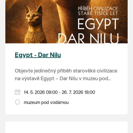
Egypt - Dar Nilu
Objevte jedinečný příběh starověké civilizace
na výstavě Egypt – Dar Nilu v muzeu pod
vodárnou v Břeclavi.
Výstava představuje umění starého Egypta,
14. 5. 2026 09:00 - 26. 7. 2026 18:00
autentickou hrobku se sarkofágem i
muzeum pod vodárnou
interaktivní prvky, které přibližují život na
Přijďte nahlédnout do světa, který formoval
březích Nilu. K vidění budou i exponáty ze
dějiny.
soukromé sbírky Jána Hertlíka, díky čemuž
výstava nabízí nevšední a autentický pohled