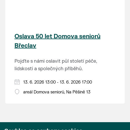
historického motoráčku parní lokomotiva
drobných romantických staveb. Lednický
Šlechtična (47.101) s vozy Rybáky a
zámek je jedním z nejkrásnějších komplexů
Změna jízdního řádu a nasazení historických
historickým restauračním vozem. Více
anglické novogotiky v Evropě. V jeho okolí se
vozidel vyhrazena.
informací najdete
zde
.
nachází nejrozsáhlejší parkově upravená
krajina na světě, která je zapsána na Seznam
Oslava 50 let Domova seniorů
světového přírodního a kulturního dědictví
Břeclav
UNESCO.
Pojďte s námi oslavit půl století péče,
lidskosti a společných příběhů.
Moderuje Miroslav Hrabě, bohatý program,
13. 6. 2026 13:00 - 13. 6. 2026 17:00
překvepení pro děti.
areál Domova seniorů, Na Pěšině 13