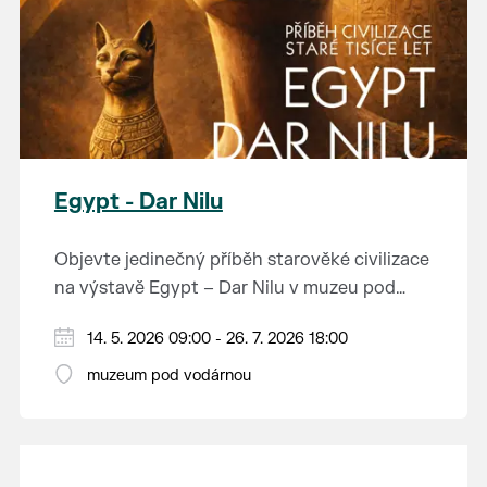
Egypt - Dar Nilu
Objevte jedinečný příběh starověké civilizace
na výstavě Egypt – Dar Nilu v muzeu pod
vodárnou v Břeclavi.
Výstava představuje umění starého Egypta,
14. 5. 2026 09:00 - 26. 7. 2026 18:00
autentickou hrobku se sarkofágem i
muzeum pod vodárnou
interaktivní prvky, které přibližují život na
Přijďte nahlédnout do světa, který formoval
březích Nilu. K vidění budou i exponáty ze
dějiny.
soukromé sbírky Jána Hertlíka, díky čemuž
výstava nabízí nevšední a autentický pohled