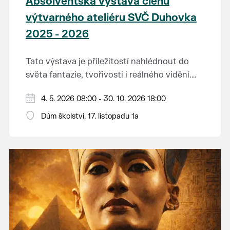
Absolventská výstava členů
výtvarného ateliéru SVČ Duhovka
2025 - 2026
Tato výstava je příležitostí nahlédnout do
světa fantazie, tvořivosti i reálného vidění.
Každý tah štětcem či tužkou vypráví svůj
Děkujeme mladým umělcům za jejich úsilí,
4. 5. 2026 08:00 - 30. 10. 2026 18:00
vlastní příběh... o radosti, vidění, objevování
nápaditost, nadšení, rodičům za jejich
světa kolem.
Dům školství, 17. listopadu 1a
podporu.
Přejeme vám, ať vás výtvarná dílka potěší,
inspirují a překvapí svou upřímností.