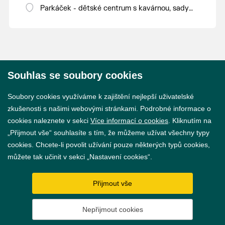
LED panelem nebo chytání magnetických
Parkáček - dětské centrum s kavárnou, sady
knoflíků. Nebudou chybět ani lezoucí
28. října 16
V rámci vstupného do Parkáčku.
nanobrouci nebo magnetická autodráha a
kuličkovka.
Souhlas se soubory cookies
© 2026 Město Břeclav
Soubory cookies využíváme k zajištění nejlepší uživatelské
zkušenosti s našimi webovými stránkami. Podrobné informace o
cookies naleznete v sekci
Více informací o cookies
. Kliknutím na
„Přijmout vše“ souhlasíte s tím, že můžeme užívat všechny typy
cookies. Chcete-li povolit užívání pouze některých typů cookies,
Prohlášení o přístupnosti
můžete tak učinit v sekci „Nastavení cookies“.
GDPR
Přijmout vše
Nastavení cookies
Nepřijmout cookies
Vytvořil
webProgress