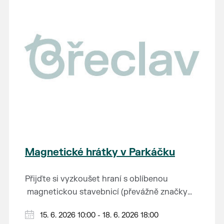
Výstavu je možné navštívit od 14. 5. do 26. 7.
na tuto fascinující epochu.
2026 v muzeu pod vodárnou.
Magnetické hrátky v Parkáčku
Přijďte si vyzkoušet hraní s oblíbenou
magnetickou stavebnicí (převážně značky
Connetix) a další doplňky.
Můžete vyzkoušet i super vychytávku spolu s
15. 6. 2026 10:00 - 18. 6. 2026 18:00