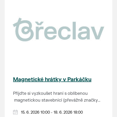
Výstavu je možné navštívit od 14. 5. do 26. 7.
na tuto fascinující epochu.
2026 v muzeu pod vodárnou.
Magnetické hrátky v Parkáčku
Přijďte si vyzkoušet hraní s oblíbenou
magnetickou stavebnicí (převážně značky
Connetix) a další doplňky.
Můžete vyzkoušet i super vychytávku spolu s
15. 6. 2026 10:00 - 18. 6. 2026 18:00