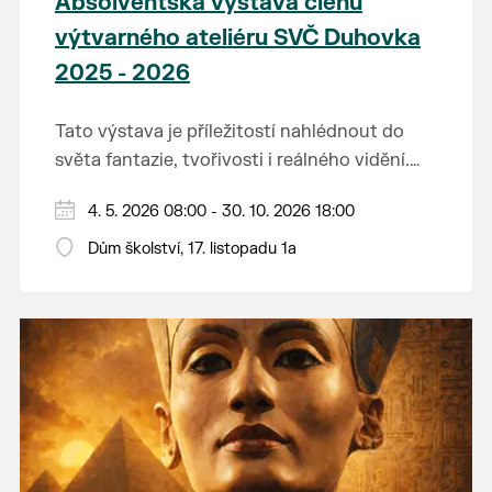
Absolventská výstava členů
výtvarného ateliéru SVČ Duhovka
2025 - 2026
Tato výstava je příležitostí nahlédnout do
světa fantazie, tvořivosti i reálného vidění.
Každý tah štětcem či tužkou vypráví svůj
Děkujeme mladým umělcům za jejich úsilí,
4. 5. 2026 08:00 - 30. 10. 2026 18:00
vlastní příběh... o radosti, vidění, objevování
nápaditost, nadšení, rodičům za jejich
světa kolem.
Dům školství, 17. listopadu 1a
podporu.
Přejeme vám, ať vás výtvarná dílka potěší,
inspirují a překvapí svou upřímností.