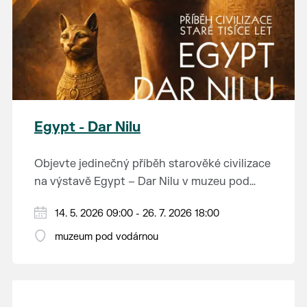
Egypt - Dar Nilu
Objevte jedinečný příběh starověké civilizace
na výstavě Egypt – Dar Nilu v muzeu pod
vodárnou v Břeclavi.
Výstava představuje umění starého Egypta,
14. 5. 2026 09:00 - 26. 7. 2026 18:00
autentickou hrobku se sarkofágem i
muzeum pod vodárnou
interaktivní prvky, které přibližují život na
Přijďte nahlédnout do světa, který formoval
březích Nilu. K vidění budou i exponáty ze
dějiny.
soukromé sbírky Jána Hertlíka, díky čemuž
výstava nabízí nevšední a autentický pohled