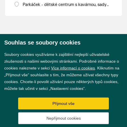
LED panelem nebo chytání magnetických
Parkáček - dětské centrum s kavárnou, sady
knoflíků. Nebudou chybět ani lezoucí
28. října 16
V rámci vstupného do Parkáčku.
nanobrouci nebo magnetická autodráha a
kuličkovka.
Souhlas se soubory cookies
© 2026 Město Břeclav
Soubory cookies využíváme k zajištění nejlepší uživatelské
zkušenosti s našimi webovými stránkami. Podrobné informace o
cookies naleznete v sekci
Více informací o cookies
. Kliknutím na
„Přijmout vše“ souhlasíte s tím, že můžeme užívat všechny typy
cookies. Chcete-li povolit užívání pouze některých typů cookies,
Prohlášení o přístupnosti
můžete tak učinit v sekci „Nastavení cookies“.
GDPR
Přijmout vše
Nastavení cookies
Nepřijmout cookies
Vytvořil
webProgress