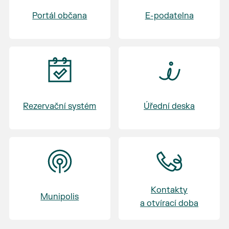
Badminton U Macha
Portál občana
E-podatelna
17:30 - 19:30 Výměna skupin - skupina C, D -
Volejbal - skupina A, B - Badminton
20:45 - 21:15 Vyhlášení - vyhlášení vítěze
turnaje
Rezervační systém
Úřední deska
Kontakty
Munipolis
a otvírací doba