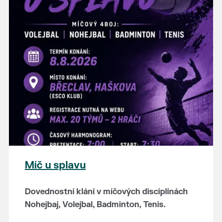
hostince “U Buvola”
16:00 - odpolední zábava na sokolovně
21:00 - večerní zábava
K tanci a poslechu bude hrát DH
Lanžhotčané.
Těšíme se na Vás!
Míč u splavu
Dovednostní klání v míčových disciplínách
Nohejbaj, Volejbal, Badminton, Tenis.