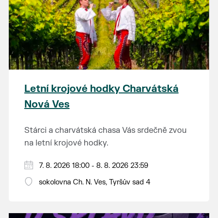
Letní krojové hodky Charvátská
Nová Ves
Stárci a charvátská chasa Vás srdečně zvou
na letní krojové hodky.
PÁTEK 7. srpna
7. 8. 2026 18:00 - 8. 8. 2026 23:59
18:00 - ruční stavění máje
sokolovna Ch. N. Ves, Tyršův sad 4
SOBOTA 8. srpna
14:00 - krojový průvod pro stárky od