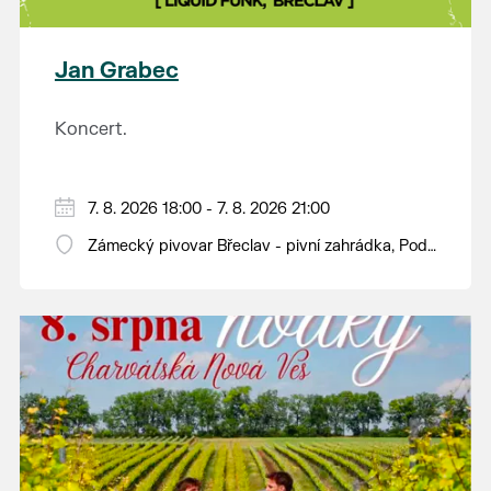
plody vážící více než kilogram. S mnoha z nich se
budou moci návštěvníci jako každý rok seznámit na
výstavě v synagoze. Během celého dne budou navíc
Jan Grabec
otevřeny také další výstavy v synagoze a v
sousedním Lichtenštejnském domě. Vstup bude
Koncert.
tradičně zdarma.
7. 8. 2026 18:00 - 7. 8. 2026 21:00
Zámecký pivovar Břeclav - pivní zahrádka, Pod
Zámkem 625/8