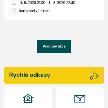
V případě nepřízně počasí se promítání ruší.
11. 8. 2026 21:00 - 11. 8. 2026 22:30
Kino otevřeno hodinu před promítáním,
louka pod zámkem
hrajeme po setmění.
Vstupné 150 Kč.
Všechny akce
Rychlé
odkazy