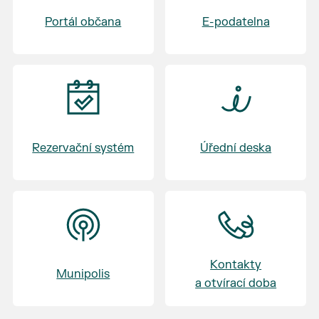
Badminton U Macha
Portál občana
E-podatelna
17:30 - 19:30 Výměna skupin - skupina C, D -
Volejbal - skupina A, B - Badminton
20:45 - 21:15 Vyhlášení - vyhlášení vítěze
turnaje
Rezervační systém
Úřední deska
Kontakty
Munipolis
a otvírací doba