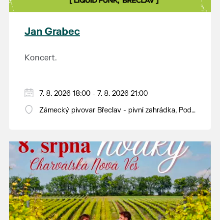
plody vážící více než kilogram. S mnoha z nich se
budou moci návštěvníci jako každý rok seznámit na
výstavě v synagoze. Během celého dne budou navíc
Jan Grabec
otevřeny také další výstavy v synagoze a v
sousedním Lichtenštejnském domě. Vstup bude
Koncert.
tradičně zdarma.
7. 8. 2026 18:00 - 7. 8. 2026 21:00
Zámecký pivovar Břeclav - pivní zahrádka, Pod
Zámkem 625/8