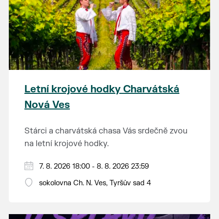
Letní krojové hodky Charvátská
Nová Ves
Stárci a charvátská chasa Vás srdečně zvou
na letní krojové hodky.
PÁTEK 7. srpna
7. 8. 2026 18:00 - 8. 8. 2026 23:59
18:00 - ruční stavění máje
sokolovna Ch. N. Ves, Tyršův sad 4
SOBOTA 8. srpna
14:00 - krojový průvod pro stárky od