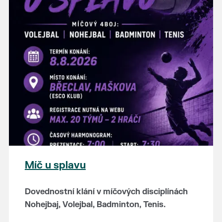
hostince “U Buvola”
16:00 - odpolední zábava na sokolovně
21:00 - večerní zábava
K tanci a poslechu bude hrát DH
Lanžhotčané.
Těšíme se na Vás!
Míč u splavu
Dovednostní klání v míčových disciplínách
Nohejbaj, Volejbal, Badminton, Tenis.